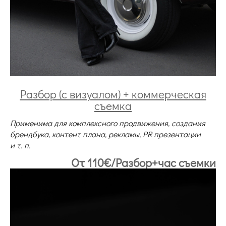
Разбор (с визуалом) + коммерческая
съемка
Применима для комплексного продвижения, создания
брендбука, контент плана, рекламы, PR презентации
и т. п.
От 110€/Разбор+час съемки